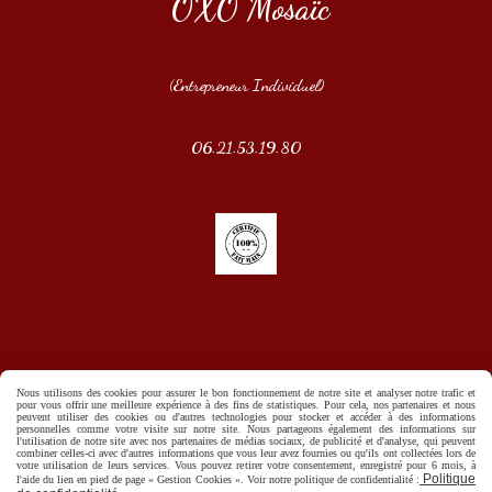
OXO Mosaïc
(Entrepreneur Individuel)
06.21.53.19.80
Nous utilisons des cookies pour assurer le bon fonctionnement de notre site et analyser notre trafic et
pour vous offrir une meilleure expérience à des fins de statistiques. Pour cela, nos partenaires et nous
peuvent utiliser des cookies ou d'autres technologies pour stocker et accéder à des informations
personnelles comme votre visite sur notre site. Nous partageons également des informations sur
l'utilisation de notre site avec nos partenaires de médias sociaux, de publicité et d'analyse, qui peuvent
combiner celles-ci avec d'autres informations que vous leur avez fournies ou qu'ils ont collectées lors de
votre utilisation de leurs services. Vous pouvez retirer votre consentement, enregistré pour 6 mois, à
Politique
l'aide du lien en pied de page « Gestion Cookies ». Voir notre politique de confidentialité :