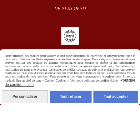
06.21.53.19.80
Nous utilisons des cookies pour assurer le bon fonctionnement de notre site et analyser notre trafic et
pour vous offrir une meilleure expérience à des fins de statistiques. Pour cela, nos partenaires et nous
peuvent utiliser des cookies ou d'autres technologies pour stocker et accéder à des informations
personnelles comme votre visite sur notre site. Nous partageons également des informations sur
l'utilisation de notre site avec nos partenaires de médias sociaux, de publicité et d'analyse, qui peuvent
combiner celles-ci avec d'autres informations que vous leur avez fournies ou qu'ils ont collectées lors de
votre utilisation de leurs services. Vous pouvez retirer votre consentement, enregistré pour 6 mois, à
Politique
l'aide du lien en pied de page « Gestion Cookies ». Voir notre politique de confidentialité :
de confidentialité
Personnaliser
Tout refuser
Tout accepter
Autoriser
Facebook est désactivé.
Mentions Légales